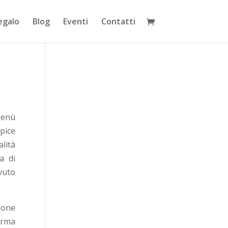
egalo
Blog
Eventi
Contatti
Menù
pice
lità
a di
vuto
ione
orma