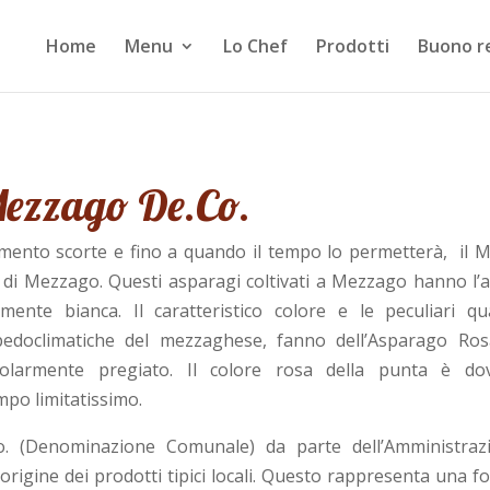
Home
Menu
Lo Chef
Prodotti
Buono r
Mezzago De.Co.
imento scorte e fino a quando il tempo lo permetterà, il 
di Mezzago. Questi asparagi coltivati a Mezzago hanno l’a
nte bianca. Il caratteristico colore e le peculiari qua
 pedoclimatiche del mezzaghese, fanno dell’Asparago Ros
larmente pregiato. Il colore rosa della punta è do
empo limitatissimo.
e.Co. (Denominazione Comunale) da parte dell’Amministraz
origine dei prodotti tipici locali. Questo rappresenta una f