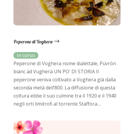
Peperone di Voghera
Peperone di Voghera nome dialettale, Püvrón
biänc äd Vugherä UN PO' DI STORIA Il
peperone veniva coltivato a Voghera già dalla
seconda metà dell’800. La diffusione di questa
coltura ebbe il suo culmine tra il 1920 e il 1940
negli orti limitrofi al torrente Staffora....