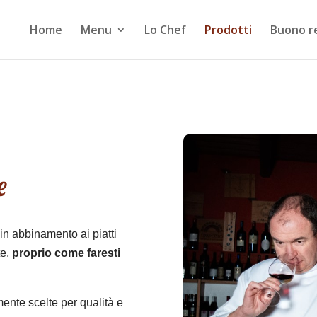
Home
Menu
Lo Chef
Prodotti
Buono r
e
i in abbinamento ai piatti
te,
proprio come faresti
ente scelte per qualità e