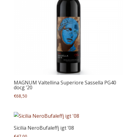
MAGNUM Valtellina Superiore Sassella PG40
docg ’20
€
68,50
Sicilia NeroBufaleffj igt ’08
€
47,00